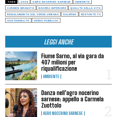
TAGS
2026
AGRO NOCERINO SARNESE
AMBIENTE
CARMEN GRANATO
NOCERA INFERIORE
QUALITÀ DELLA VITA
REGOLAMENTO DEL VERDE URBANO
SALERNO
SESTANTE.TV
SOSTENIBILITÀ
VERDE PUBBLICO
LEGGI ANCHE
Fiume Sarno, al via gara da
407 milioni per
riqualificazione
AMBIENTE
Danza nell’agro nocerino
sarnese: appello a Carmela
Zuottolo
AGRO NOCERINO SARNESE