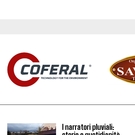
I narratori pluviali:
storie e quotidianità