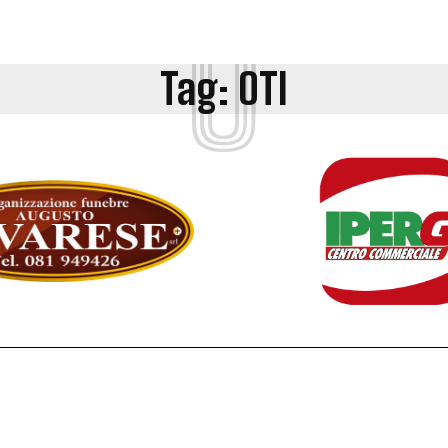
O
Tag:
OTI